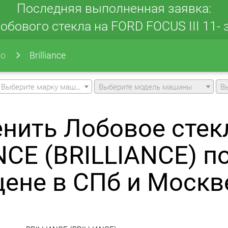
Последняя выполненная заявка:
обового стекла на FORD FOCUS III 11- з
ло
Brilliance
Выберите марку машины
Выберите модель машины
В
нить Лобовое стек
NCE (BRILLIANCE) п
цене в СПб и Москв