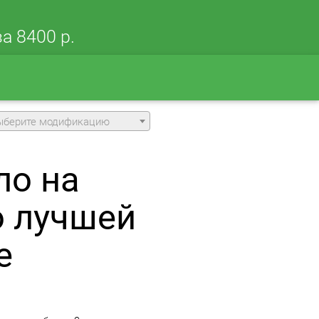
а 8400 р.
ыберите модификацию
ло на
о лучшей
е