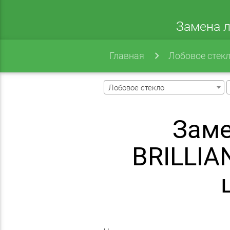
Замена л
Главная
Лобовое стек
Лобовое стекло
Заме
BRILLIA