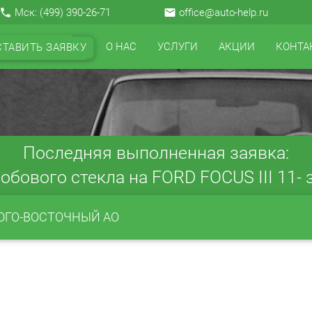
local_phone
Мск:
(499) 390-26-71
email
office@auto-help.ru
О НАС
УСЛУГИ
АКЦИИ
КОНТА
СТАВИТЬ ЗАЯВКУ
Последняя выполненная заявка:
обового стекла на FORD FOCUS III 11- з
ЮГО-ВОСТОЧНЫЙ АО