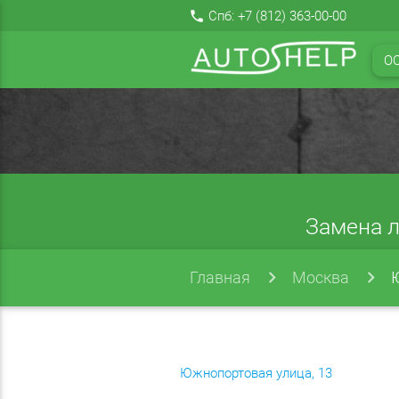
local_phone
Спб:
+7 (812) 363-00-00
О
Замена л
Главная
Москва
Южнопортовая улица, 13