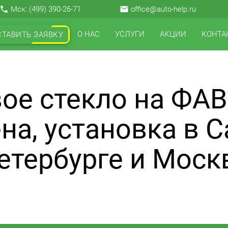
local_phone
Мск:
(499) 390-26-71
email
office@auto-help.ru
О НАС
УСЛУГИ
АКЦИИ
КОНТА
СТАВИТЬ ЗАЯВКУ
ое стекло на ФАВ
на, установка в С
етербурге и Моск