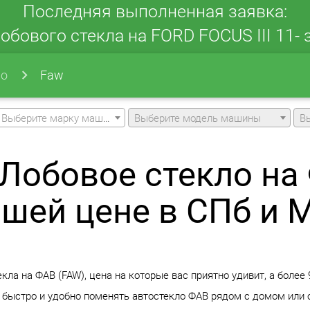
Последняя выполненная заявка:
обового стекла на FORD FOCUS III 11- з
ло
Faw
Выберите марку машины
Выберите модель машины
В
Лобовое стекло на
чшей цене в СПб и 
ла на ФАВ (FAW), цена на которые вас приятно удивит, а более 
 быстро и удобно поменять автостекло ФАВ рядом с домом или о