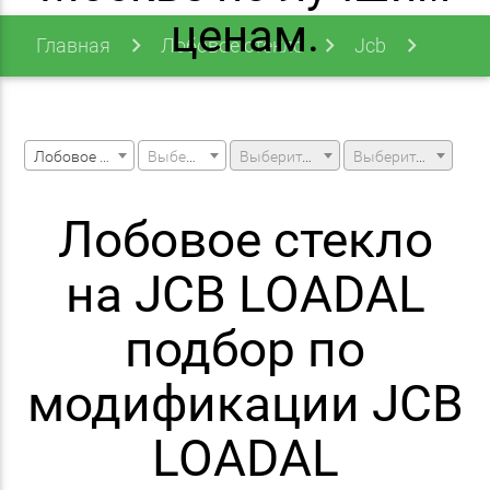
ценам.
Главная
Лобовое стекло
Jcb
Loadal
Лобовое стекло
Выберите марку машины
Выберите модель машины
Выберите модификацию
Лобовое стекло
на JCB LOADAL
подбор по
модификации JCB
LOADAL