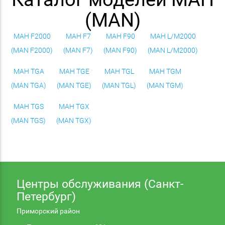
(MAN)
МАН F2000
МАН F7
МАН F90
МАН L/M2000
(MAN F2000)
(MAN F7)
(MAN F90)
(MAN L/M2000)
МАН TGA
МАН TGE
МАН TGL
МАН TGM
(MAN TGA)
(MAN TGE)
(MAN TGL)
(MAN TGM)
МАН TGS
МАН TGX
(MAN TGS)
(MAN TGX)
Центры обслуживания (Санкт-
Петербург)
Приморский район