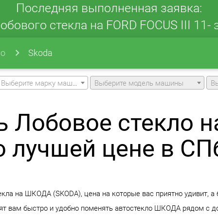
Последняя выполненная заявка:
обового стекла на FORD FOCUS III 11- з
ло
Skoda
Выберите марку машины
Выберите модель машины
В
ь Лобовое стекло 
о лучшей цене в СП
кла на ШКОДА (SKODA), цена на которые вас приятно удивит, а 
ят вам быстро и удобно поменять автостекло ШКОДА рядом с до