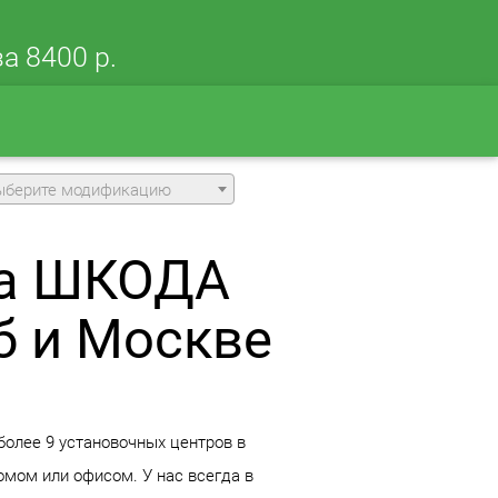
а 8400 р.
ыберите модификацию
на ШКОДА
б и Москве
более 9 установочных центров в
мом или офисом. У нас всегда в