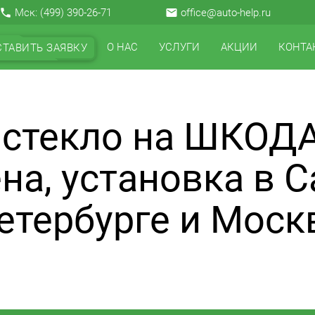
local_phone
Мск:
(499) 390-26-71
email
office@auto-help.ru
О НАС
УСЛУГИ
АКЦИИ
КОНТА
СТАВИТЬ ЗАЯВКУ
 стекло на ШКОДА
на, установка в С
етербурге и Моск