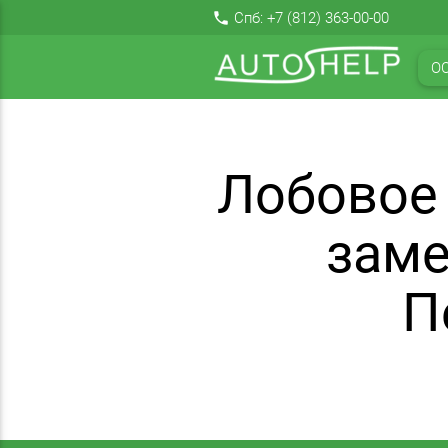
local_phone
Спб:
+7 (812) 363-00-00
О
Лобовое
заме
П