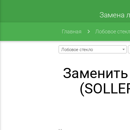
Замена л
Главная
Лобовое стек
Лобовое стекло
Заменить
(SOLLE