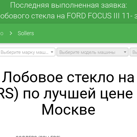
Последняя выполненная заявка:
обового стекла на FORD FOCUS III 11- з
ло
Sollers
Выберите марку машины
Выберите модель машины
В
 Лобовое стекло н
RS) по лучшей цене 
Москве