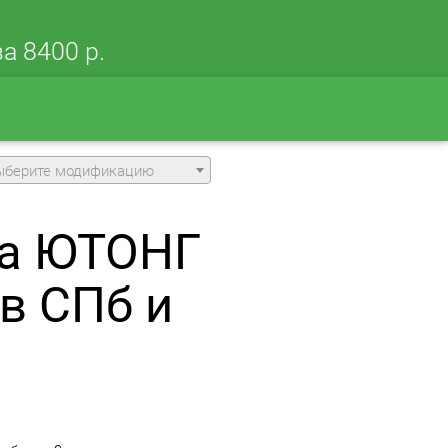
а 8400 р.
ыберите модификацию
на ЮТОНГ
в СПб и