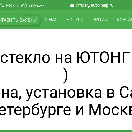
local_phone
Мск:
(499) 390-26-71
email
office@auto-help.ru
О НАС
УСЛУГИ
АКЦИИ
КОНТА
СТАВИТЬ ЗАЯВКУ
 стекло на ЮТОНГ
)
на, установка в С
етербурге и Моск