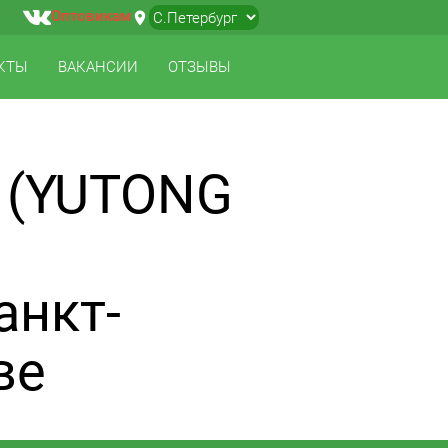
Оптовикам
location_on
▼
КТЫ
ВАКАНСИИ
ОТЗЫВЫ
 (YUTONG
анкт-
ве