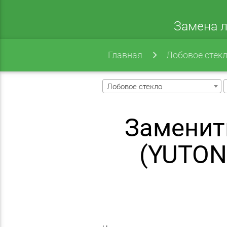
Замена л
Главная
Лобовое стек
Лобовое стекло
Заменит
(YUTON