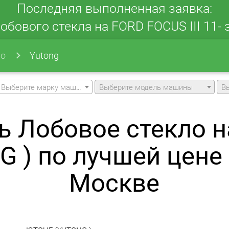
Последняя выполненная заявка:
обового стекла на FORD FOCUS III 11- з
ло
Yutong
Выберите марку машины
Выберите модель машины
В
ь Лобовое стекло 
G ) по лучшей цене 
Москве