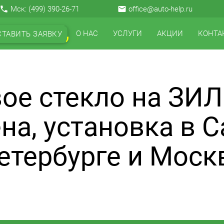
local_phone
Мск:
(499) 390-26-71
email
office@auto-help.ru
О НАС
УСЛУГИ
АКЦИИ
КОНТА
СТАВИТЬ ЗАЯВКУ
ое стекло на ЗИЛ
на, установка в С
етербурге и Моск